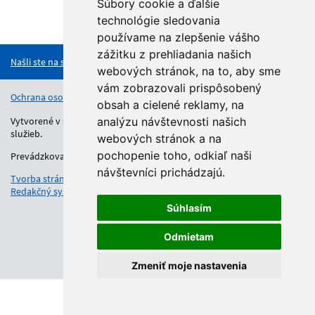
Súbory cookie a ďalšie
technológie sledovania
Hore
používame na zlepšenie vášho
zážitku z prehliadania našich
Našli ste na stránke chybu?
webových stránok, na to, aby sme
vám zobrazovali prispôsobený
Ochrana osobných údajov
Vyhlásenie o prístupnosti
Kontakt
obsah a cielené reklamy, na
Vytvorené v súlade s Jednotným dizajn manuálom elektronických
analýzu návštevnosti našich
služieb.
webových stránok a na
pochopenie toho, odkiaľ naši
Prevádzkovateľom služby je Regionálny úrad školskej správy.
návštevníci prichádzajú.
Tvorba stránok
: Aglo Solutions
Redakčný systém
: SysCom
Súhlasím
Odmietam
Zmeniť moje nastavenia