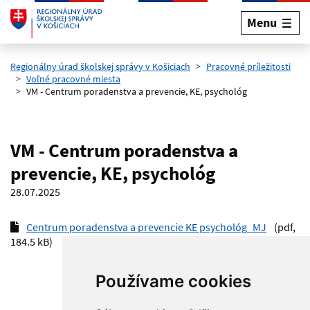
Menu
Preskočiť na hlavný obsah
Regionálny úrad školskej správy v Košiciach
Pracovné príležitosti
Voľné pracovné miesta
VM - Centrum poradenstva a prevencie, KE, psychológ
VM - Centrum poradenstva a
prevencie, KE, psychológ
28.07.2025
Centrum poradenstva a prevencie KE psychológ_MJ
(pdf,
184.5 kB)
Používame cookies