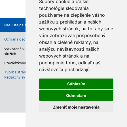
Súbory cookie a ďalšie
technológie sledovania
Hore
používame na zlepšenie vášho
zážitku z prehliadania našich
Našli ste na stránke chybu?
webových stránok, na to, aby sme
vám zobrazovali prispôsobený
Ochrana osobných údajov
Vyhlásenie o prístupnosti
Kontakt
obsah a cielené reklamy, na
Vytvorené v súlade s Jednotným dizajn manuálom elektronických
analýzu návštevnosti našich
služieb.
webových stránok a na
pochopenie toho, odkiaľ naši
Prevádzkovateľom služby je Regionálny úrad školskej správy.
návštevníci prichádzajú.
Tvorba stránok
: Aglo Solutions
Redakčný systém
: SysCom
Súhlasím
Odmietam
Zmeniť moje nastavenia