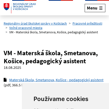
Menu
Preskočiť na hlavný obsah
Regionálny úrad školskej správy v Košiciach
Pracovné príležitosti
Voľné pracovné miesta
VM - Materská škola, Smetanova, Košice, pedagogický asistent
VM - Materská škola, Smetanova,
Košice, pedagogický asistent
18.08.2025
Materská škola, Smetanova, Košice - pedagogický asistent
(pdf, 366.5 kB)
Používame cookies