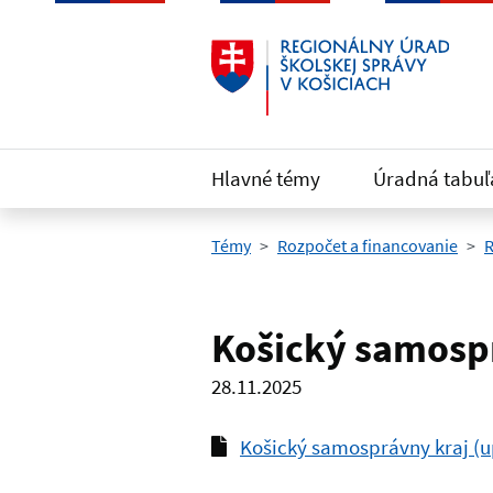
Preskočiť na hlavný obsah
Hlavné témy
Úradná tabuľ
Témy
Rozpočet a financovanie
R
Košický samospr
28.11.2025
Košický samosprávny kraj (u