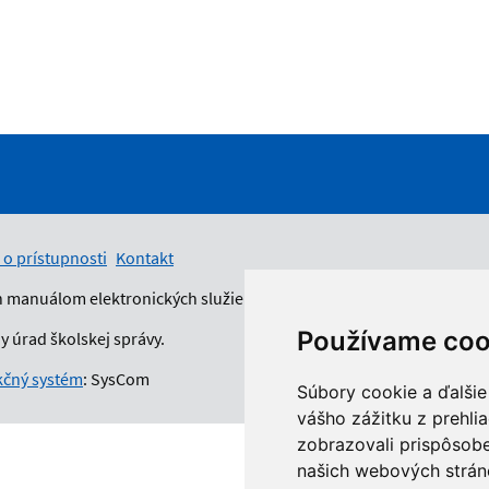
 o prístupnosti
Kontakt
n manuálom elektronických služieb.
Používame coo
 úrad školskej správy.
čný systém
: SysCom
Súbory cookie a ďalšie
vášho zážitku z prehli
zobrazovali prispôsobe
našich webových stráno