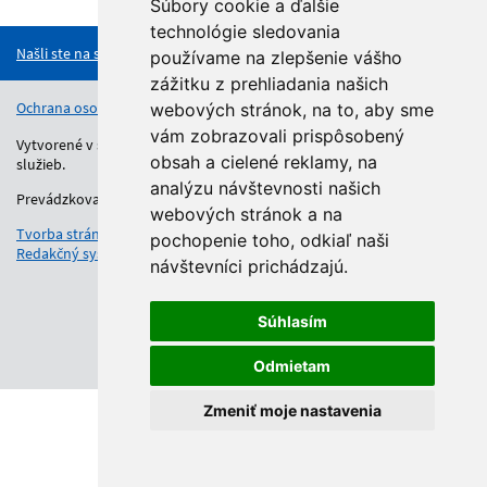
Hore
Súbory cookie a ďalšie
technológie sledovania
Našli ste na stránke chybu?
používame na zlepšenie vášho
zážitku z prehliadania našich
Ochrana osobných údajov
Vyhlásenie o prístupnosti
Kontakt
webových stránok, na to, aby sme
vám zobrazovali prispôsobený
Vytvorené v súlade s Jednotným dizajn manuálom elektronických
obsah a cielené reklamy, na
služieb.
analýzu návštevnosti našich
Prevádzkovateľom služby je Regionálny úrad školskej správy.
webových stránok a na
Tvorba stránok
: Aglo Solutions
pochopenie toho, odkiaľ naši
Redakčný systém
: SysCom
návštevníci prichádzajú.
Súhlasím
Odmietam
Zmeniť moje nastavenia