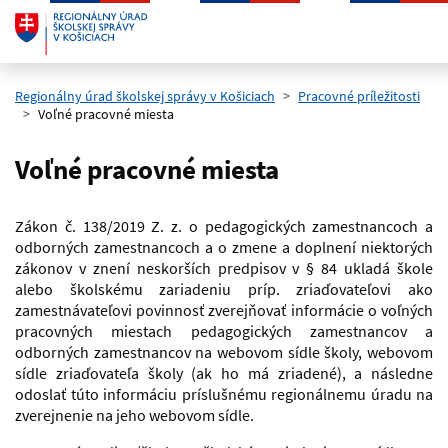
Preskočiť na hlavný obsah
Regionálny úrad školskej správy v Košiciach
Pracovné príležitosti
Voľné pracovné miesta
Voľné pracovné miesta
Zákon č. 138/2019 Z. z. o pedagogických zamestnancoch a
odborných zamestnancoch a o zmene a doplnení niektorých
zákonov v znení neskorších predpisov v § 84 ukladá škole
alebo školskému zariadeniu príp. zriaďovateľovi ako
zamestnávateľovi povinnosť zverejňovať informácie o voľných
pracovných miestach pedagogických zamestnancov a
odborných zamestnancov na webovom sídle školy, webovom
sídle zriaďovateľa školy (ak ho má zriadené), a následne
odoslať túto informáciu príslušnému regionálnemu úradu na
zverejnenie na jeho webovom sídle.