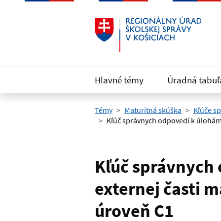
Preskočiť na hlavný obsah
Hlavné témy
Úradná tabuľ
Témy
Maturitná skúška
Kľúče s
Kľúč správnych odpovedí k úlohám 
Kľúč správnych
externej časti 
úroveň C1