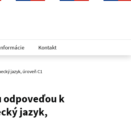
informácie
Kontakt
ecký jazyk, úroveň C1
u odpoveďou k
ecký jazyk,