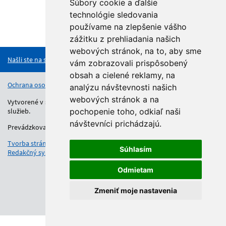
Súbory cookie a ďalšie
technológie sledovania
používame na zlepšenie vášho
Hore
zážitku z prehliadania našich
webových stránok, na to, aby sme
Našli ste na stránke chybu?
vám zobrazovali prispôsobený
obsah a cielené reklamy, na
Ochrana osobných údajov
Vyhlásenie o prístupnosti
Kontakt
analýzu návštevnosti našich
webových stránok a na
Vytvorené v súlade s Jednotným dizajn manuálom elektronických
služieb.
pochopenie toho, odkiaľ naši
návštevníci prichádzajú.
Prevádzkovateľom služby je Regionálny úrad školskej správy.
Tvorba stránok
: Aglo Solutions
Súhlasím
Redakčný systém
: SysCom
Odmietam
Zmeniť moje nastavenia