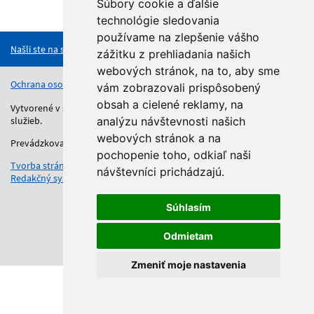
Súbory cookie a ďalšie
Hore
technológie sledovania
používame na zlepšenie vášho
Našli ste na stránke chybu?
zážitku z prehliadania našich
webových stránok, na to, aby sme
Ochrana osobných údajov
Vyhlásenie o prístupnosti
Kontakt
vám zobrazovali prispôsobený
obsah a cielené reklamy, na
Vytvorené v súlade s Jednotným dizajn manuálom elektronických
služieb.
analýzu návštevnosti našich
webových stránok a na
Prevádzkovateľom služby je Regionálny úrad školskej správy.
pochopenie toho, odkiaľ naši
Tvorba stránok
: Aglo Solutions
návštevníci prichádzajú.
Redakčný systém
: SysCom
Súhlasím
Odmietam
Zmeniť moje nastavenia