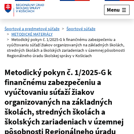
Menu
Preskočiť na hlavný obsah
Športové a predmetové súťaže
Športové súťaže
METODICKÉ MATERIÁLY
Metodický pokyn č. 1/2025-G k finančnému zabezpečeniu a
vyúčtovaniu súťaží žiakov organizovaných na základných školách,
stredných školách a školských zariadeniach v územnej pôsobnosti
Regionálneho úradu školskej správy v Košiciach
Metodický pokyn č. 1/2025-G k
finančnému zabezpečeniu a
vyúčtovaniu súťaží žiakov
organizovaných na základných
školách, stredných školách a
školských zariadeniach v územnej
pôsobnosti Regionálneho úradu