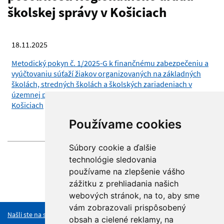
školskej správy v Košiciach
18.11.2025
Metodický pokyn č. 1/2025-G k finančnému zabezpečeniu a
vyúčtovaniu súťaží žiakov organizovaných na základných
školách, stredných školách a školských zariadeniach v
územnej pôsobnosti Regionálneho úradu školskej správy v
Košiciach
Používame cookies
Stiahnuť
Súbory cookie a ďalšie
technológie sledovania
používame na zlepšenie vášho
zážitku z prehliadania našich
Hore
webových stránok, na to, aby sme
vám zobrazovali prispôsobený
Našli ste na stránke chybu?
obsah a cielené reklamy, na