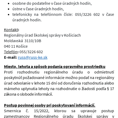
osobne do podateľne v čase úradných hodín,
ústne v čase úradných hodín,
telefonicky na telefónnom čísle: 055/3226 602 v čase
úradných hodín.
Kontakt
:
Regionálny úrad školskej správy v Košiciach
Moldavská 3110/10B
040 11 Košice
Telefón
:
055/3226 602
E-mail:
russ@russ-ke.sk
Miesto, lehota a spôsob podania opravného prostriedku
Proti rozhodnutiu regionálneho úradu o odmietnutí
poskytnúť požadované informácie možno podať na regionálny
úrad
odvolanie v lehote 15 dní od doručenia rozhodnutia alebo
márneho uplynutia lehoty na rozhodnutie o žiadosti
podľa § 17
zákona o slobode informácií.
Postup povinnej osoby pri poskytovaní informácií.
Smernica č. 15/2022, ktorou sa upravuje postup
zamestnancov Regionálneho úradu školskej správy v