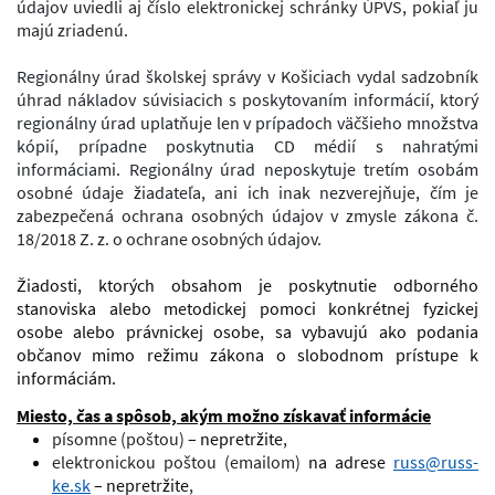
údajov uviedli aj číslo elektronickej schránky ÚPVS, pokiaľ ju
majú zriadenú.
Regionálny úrad školskej správy v Košiciach vydal sadzobník
úhrad nákladov súvisiacich s poskytovaním informácií, ktorý
regionálny úrad uplatňuje len v prípadoch väčšieho množstva
kópií, prípadne poskytnutia CD médií s nahratými
informáciami. Regionálny úrad neposkytuje tretím osobám
osobné údaje žiadateľa, ani ich inak nezverejňuje, čím je
zabezpečená ochrana osobných údajov v zmysle zákona č.
18/2018 Z. z. o ochrane osobných údajov.
Žiadosti, ktorých obsahom je poskytnutie odborného
stanoviska alebo metodickej pomoci konkrétnej fyzickej
osobe alebo právnickej osobe, sa vybavujú ako podania
občanov mimo režimu zákona o slobodnom prístupe k
informáciám.
Miesto, čas a spôsob, akým možno získavať informácie
písomne (poštou)
– nepretržite
,
elektronickou poštou (emailom)
na adrese
russ@russ-
ke.sk
– nepretržite
,