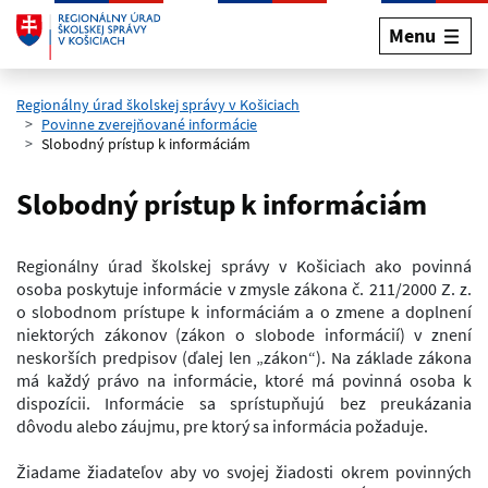
Menu
Preskočiť na hlavný obsah
Regionálny úrad školskej správy v Košiciach
Povinne zverejňované informácie
Slobodný prístup k informáciám
Slobodný prístup k informáciám
Regionálny úrad školskej správy v Košiciach ako povinná
osoba poskytuje informácie v zmysle zákona č. 211/2000 Z. z.
o slobodnom prístupe k informáciám a o zmene a doplnení
niektorých zákonov (zákon o slobode informácií) v znení
neskorších predpisov (ďalej len „zákon“). Na základe zákona
má každý právo na informácie, ktoré má povinná osoba k
dispozícii. Informácie sa sprístupňujú bez preukázania
dôvodu alebo záujmu, pre ktorý sa informácia požaduje.
Žiadame žiadateľov aby vo svojej žiadosti okrem povinných