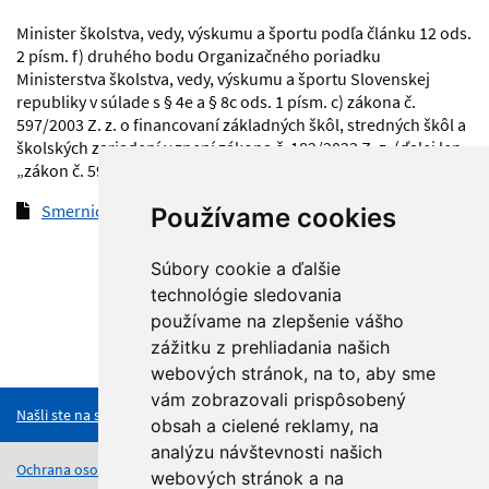
Minister školstva, vedy, výskumu a športu podľa článku 12 ods.
2 písm. f) druhého bodu Organizačného poriadku
Ministerstva školstva, vedy, výskumu a športu Slovenskej
republiky v súlade s § 4e a § 8c ods. 1 písm. c) zákona č.
597/2003 Z. z. o financovaní základných škôl, stredných škôl a
školských zariadení v znení zákona č. 182/2023 Z. z. (ďalej len
„zákon č. 597/2003 Z. z.“) vydáva túto smernicu.
Smernica č. 29_2023
(pdf, 191.2 kB)
Používame cookies
Súbory cookie a ďalšie
technológie sledovania
používame na zlepšenie vášho
zážitku z prehliadania našich
Hore
webových stránok, na to, aby sme
vám zobrazovali prispôsobený
Našli ste na stránke chybu?
obsah a cielené reklamy, na
analýzu návštevnosti našich
Ochrana osobných údajov
Vyhlásenie o prístupnosti
Kontakt
webových stránok a na