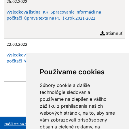
25.02.2022
výsledková listina_KK_Spracovanie informácií na
počítači_úprava textu na PC_šk.rok 2021-2022
Stiahnuť
22.03.2022
výsledková listina_KK_Spracovanie informácií na
počítači_Wordprocessing_šk.rok 2021-2022
Používame cookies
Stiahnuť
Súbory cookie a ďalšie
technológie sledovania
používame na zlepšenie vášho
zážitku z prehliadania našich
Hore
webových stránok, na to, aby sme
vám zobrazovali prispôsobený
Našli ste na stránke chybu?
obsah a cielené reklamy, na