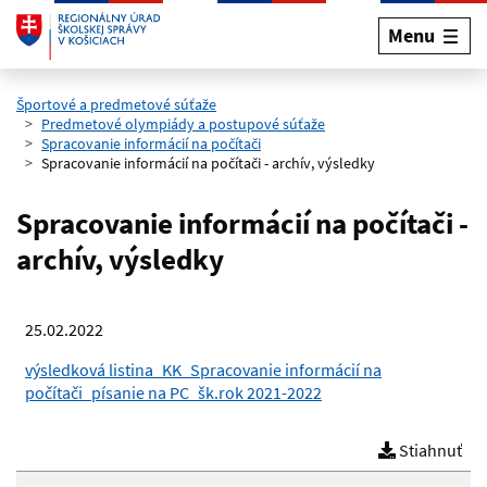
Menu
Preskočiť na hlavný obsah
Športové a predmetové súťaže
Predmetové olympiády a postupové súťaže
Spracovanie informácií na počítači
Spracovanie informácií na počítači - archív, výsledky
Spracovanie informácií na počítači -
archív, výsledky
25.02.2022
výsledková listina_KK_Spracovanie informácií na
počítači_písanie na PC_šk.rok 2021-2022
Stiahnuť