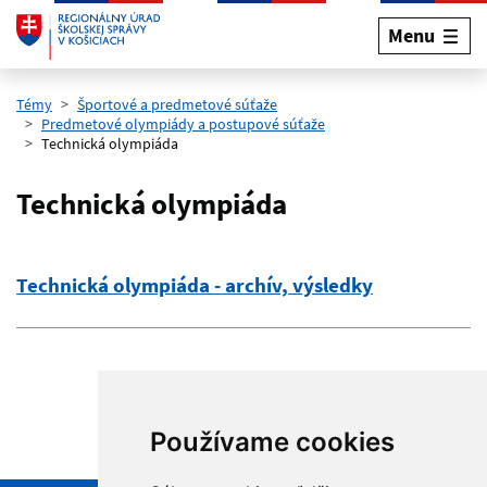
Menu
Preskočiť na hlavný obsah
Témy
Športové a predmetové súťaže
Predmetové olympiády a postupové súťaže
Technická olympiáda
Technická olympiáda
Technická olympiáda - archív, výsledky
Používame cookies
Hore