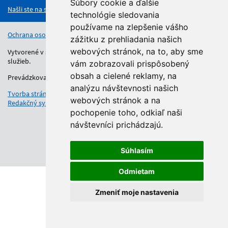
Súbory cookie a ďalšie
Našli ste na stránke chybu?
technológie sledovania
používame na zlepšenie vášho
Ochrana osobných údajov
Vyhlásenie o prístupnosti
Kontakt
zážitku z prehliadania našich
webových stránok, na to, aby sme
Vytvorené v súlade s Jednotným dizajn manuálom elektronických
služieb.
vám zobrazovali prispôsobený
obsah a cielené reklamy, na
Prevádzkovateľom služby je Regionálny úrad školskej správy.
analýzu návštevnosti našich
Tvorba stránok
: Aglo Solutions
webových stránok a na
Redakčný systém
: SysCom
pochopenie toho, odkiaľ naši
návštevníci prichádzajú.
Súhlasím
Odmietam
Zmeniť moje nastavenia