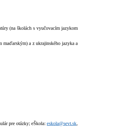
eratúry (na školách s vyučovacím jazykom
om maďarským) a z ukrajinského jazyka a
ulár pre otázky; eŠkola:
eskola@sevt.sk
,