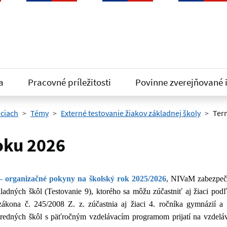
a
Pracovné príležitosti
Povinne zverejňované 
iciach
Témy
Externé testovanie žiakov základnej školy
Term
roku 2026
– organizačné pokyny na školský rok 2025/2026
,
NIVaM zabezpeču
kladných škôl (Testovanie 9), ktorého sa môžu zúčastniť aj žiaci pod
ákona č. 245/2008 Z. z. zúčastnia aj žiaci 4. ročníka gymnázií a
redných škôl s päťročným vzdelávacím programom prijatí na vzdeláv