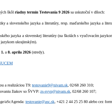
ných škôl
riadny termín Testovania 9 2026
sa uskutoční v dňoch:
iky a slovenského jazyka a literatúry, resp. maďarského jazyka a lit
nského jazyka a slovenskej literatúry (na školách s vyučovacím jazyk
m jazykom ukrajinským).
í
1.
a
8. apríla 2026
(stredy).
| NUCEM
ou a realizáciou T9:
testovanie9@nivam.sk
, 02/68 260 310;
tovaniu žiakov so ŠVVP:
zs-svvp@nivam.sk
, 02/68 260 107;
Page/aScAgenda:
testovanie@asc.sk
, +421 2 44 25 25 80 alebo cez form