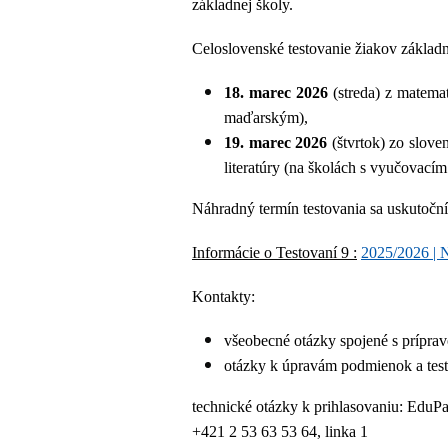
základnej školy.
Celoslovenské testovanie žiakov základ
18. marec 2026
(streda) z matemat
maďarským),
19. marec 2026
(štvrtok) zo slove
literatúry (na školách s vyučovací
Náhradný termín testovania sa uskutočn
Informácie o Testovaní 9 :
2025/2026 
Kontakty:
všeobecné otázky spojené s príprav
otázky k úpravám podmienok a tes
technické otázky k prihlasovaniu: Edu
+421 2 53 63 53 64, linka 1