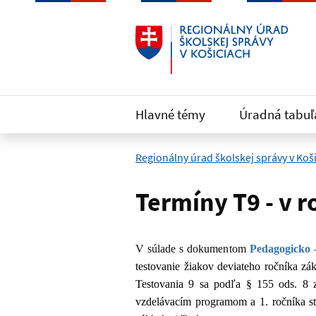
Preskočiť na hlavný obsah
Hlavné témy
Úradná tabuľ
Regionálny úrad školskej správy v Koš
Termíny T9 - v 
V súlade s dokumentom
Pedagogicko 
testovanie žiakov deviateho ročníka zá
Testovania 9 sa podľa § 155 ods. 8 z
vzdelávacím programom a 1. ročníka st