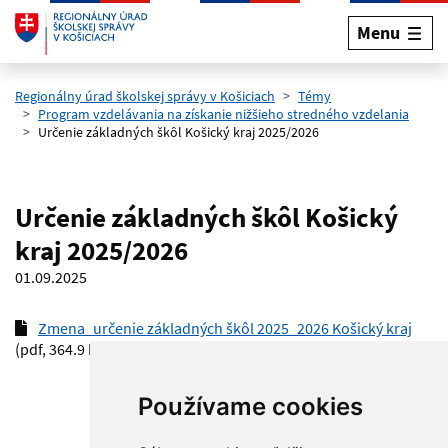
Menu
Preskočiť na hlavný obsah
Regionálny úrad školskej správy v Košiciach
Témy
Program vzdelávania na získanie nižšieho stredného vzdelania
Určenie základných škôl Košický kraj 2025/2026
Určenie základných škôl Košický
kraj 2025/2026
01.09.2025
Zmena_určenie základných škôl 2025_2026 Košický kraj
(pdf, 364.9 kB)
Používame cookies