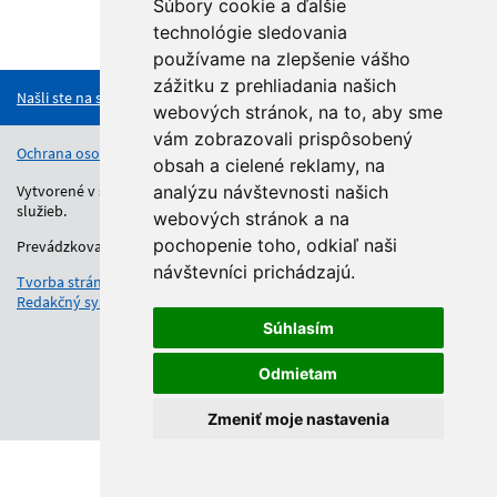
Súbory cookie a ďalšie
technológie sledovania
Hore
používame na zlepšenie vášho
zážitku z prehliadania našich
Našli ste na stránke chybu?
webových stránok, na to, aby sme
vám zobrazovali prispôsobený
Ochrana osobných údajov
Vyhlásenie o prístupnosti
Kontakt
obsah a cielené reklamy, na
Vytvorené v súlade s Jednotným dizajn manuálom elektronických
analýzu návštevnosti našich
služieb.
webových stránok a na
pochopenie toho, odkiaľ naši
Prevádzkovateľom služby je Regionálny úrad školskej správy.
návštevníci prichádzajú.
Tvorba stránok
: Aglo Solutions
Redakčný systém
: SysCom
Súhlasím
Odmietam
Zmeniť moje nastavenia