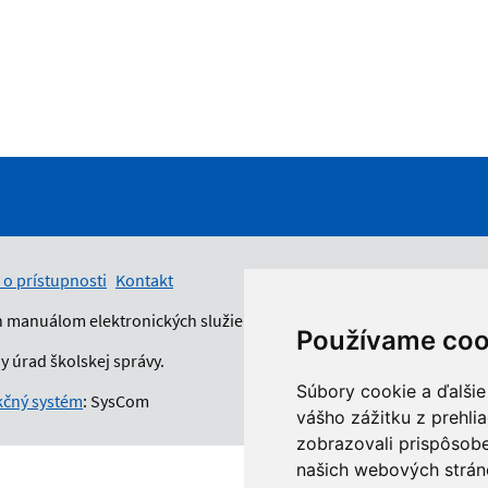
 o prístupnosti
Kontakt
n manuálom elektronických služieb.
Používame coo
 úrad školskej správy.
Súbory cookie a ďalšie
čný systém
: SysCom
vášho zážitku z prehli
zobrazovali prispôsobe
našich webových stráno