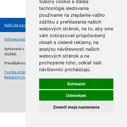
Súbory cookie a ďalšie
technológie sledovania
Hore
používame na zlepšenie vášho
zážitku z prehliadania našich
Našli ste na stránke chybu?
webových stránok, na to, aby sme
vám zobrazovali prispôsobený
Ochrana osobných údajov
Vyhlásenie o prístupnosti
Kontakt
obsah a cielené reklamy, na
Vytvorené v súlade s Jednotným dizajn manuálom elektronických
analýzu návštevnosti našich
služieb.
webových stránok a na
pochopenie toho, odkiaľ naši
Prevádzkovateľom služby je Regionálny úrad školskej správy.
návštevníci prichádzajú.
Tvorba stránok
: Aglo Solutions
Redakčný systém
: SysCom
Súhlasím
Odmietam
Zmeniť moje nastavenia