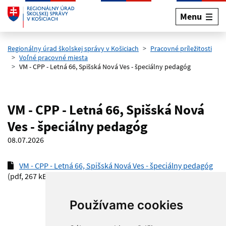
Menu
Preskočiť na hlavný obsah
Regionálny úrad školskej správy v Košiciach
Pracovné príležitosti
Voľné pracovné miesta
VM - CPP - Letná 66, Spišská Nová Ves - špeciálny pedagóg
VM - CPP - Letná 66, Spišská Nová
Ves - špeciálny pedagóg
08.07.2026
VM - CPP - Letná 66, Spišská Nová Ves - špeciálny pedagóg
(pdf, 267 kB)
Používame cookies