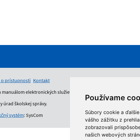
 o prístupnosti
Kontakt
n manuálom elektronických služieb.
Používame coo
 úrad školskej správy.
Súbory cookie a ďalšie
čný systém
: SysCom
vášho zážitku z prehli
zobrazovali prispôsobe
našich webových stráno