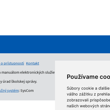
 o prístupnosti
Kontakt
n manuálom elektronických služieb.
Používame coo
 úrad školskej správy.
Súbory cookie a ďalšie
čný systém
: SysCom
vášho zážitku z prehli
zobrazovali prispôsobe
našich webových stráno