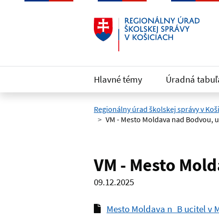
Preskočiť na hlavný obsah
Hlavné témy
Úradná tabuľ
Regionálny úrad školskej správy v Koš
VM - Mesto Moldava nad Bodvou, uč
VM - Mesto Mold
09.12.2025
Mesto Moldava n_B ucitel v 