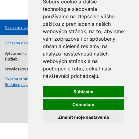
Súbory cookie a ďalšie
technológie sledovania
Hore
používame na zlepšenie vášho
zážitku z prehliadania našich
Našli ste na stránke chybu?
webových stránok, na to, aby sme
vám zobrazovali prispôsobený
Ochrana osobných údajov
Vyhlásenie o prístupnosti
Kontakt
obsah a cielené reklamy, na
Vytvorené v súlade s Jednotným dizajn manuálom elektronických
analýzu návštevnosti našich
služieb.
webových stránok a na
pochopenie toho, odkiaľ naši
Prevádzkovateľom služby je Regionálny úrad školskej správy.
návštevníci prichádzajú.
Tvorba stránok
: Aglo Solutions
Redakčný systém
: SysCom
Súhlasím
Odmietam
Zmeniť moje nastavenia