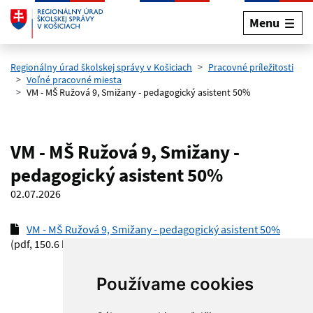
Menu
Preskočiť na hlavný obsah
Regionálny úrad školskej správy v Košiciach
Pracovné príležitosti
Voľné pracovné miesta
VM - MŠ Ružová 9, Smižany - pedagogický asistent 50%
VM - MŠ Ružová 9, Smižany -
pedagogický asistent 50%
02.07.2026
VM - MŠ Ružová 9, Smižany - pedagogický asistent 50%
(pdf, 150.6 kB)
Používame cookies