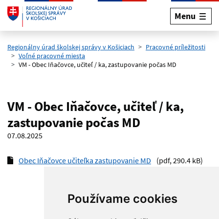
Menu
Preskočiť na hlavný obsah
Regionálny úrad školskej správy v Košiciach
Pracovné príležitosti
Voľné pracovné miesta
VM - Obec Iňačovce, učiteľ / ka, zastupovanie počas MD
VM - Obec Iňačovce, učiteľ / ka,
zastupovanie počas MD
07.08.2025
Obec Iňačovce učiteľka zastupovanie MD
(pdf, 290.4 kB)
Používame cookies