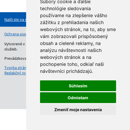
Súbory cookie a ďalšie
Hore
technológie sledovania
používame na zlepšenie vášho
Našli ste na stránke chybu?
zážitku z prehliadania našich
webových stránok, na to, aby sme
Ochrana osobných údajov
Vyhlásenie o prístupnosti
Kontakt
vám zobrazovali prispôsobený
obsah a cielené reklamy, na
Vytvorené v súlade s Jednotným dizajn manuálom elektronických
služieb.
analýzu návštevnosti našich
webových stránok a na
Prevádzkovateľom služby je Regionálny úrad školskej správy.
pochopenie toho, odkiaľ naši
Tvorba stránok
: Aglo Solutions
návštevníci prichádzajú.
Redakčný systém
: SysCom
Súhlasím
Odmietam
Zmeniť moje nastavenia