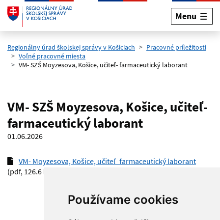
Menu
Preskočiť na hlavný obsah
Regionálny úrad školskej správy v Košiciach
Pracovné príležitosti
Voľné pracovné miesta
VM- SZŠ Moyzesova, Košice, učiteľ- farmaceutický laborant
VM- SZŠ Moyzesova, Košice, učiteľ-
farmaceutický laborant
01.06.2026
VM- Moyzesova, Košice, učiteľ_farmaceutický laborant
(pdf, 126.6 kB)
Používame cookies