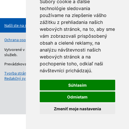
Súbory cookie a ďalšie
technológie sledovania
Hore
používame na zlepšenie vášho
zážitku z prehliadania našich
Našli ste na stránke chybu?
webových stránok, na to, aby sme
vám zobrazovali prispôsobený
Ochrana osobných údajov
Vyhlásenie o prístupnosti
Kontakt
obsah a cielené reklamy, na
Vytvorené v súlade s Jednotným dizajn manuálom elektronických
analýzu návštevnosti našich
služieb.
webových stránok a na
pochopenie toho, odkiaľ naši
Prevádzkovateľom služby je Regionálny úrad školskej správy.
návštevníci prichádzajú.
Tvorba stránok
: Aglo Solutions
Redakčný systém
: SysCom
Súhlasím
Odmietam
Zmeniť moje nastavenia