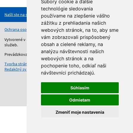
Hore
Súbory cookie a ďalšie
technológie sledovania
Našli ste na stránke chybu?
používame na zlepšenie vášho
zážitku z prehliadania našich
Ochrana osobných údajov
Vyhlásenie o prístupnosti
Kontakt
webových stránok, na to, aby sme
vám zobrazovali prispôsobený
Vytvorené v súlade s Jednotným dizajn manuálom elektronických
obsah a cielené reklamy, na
služieb.
analýzu návštevnosti našich
Prevádzkovateľom služby je Regionálny úrad školskej správy.
webových stránok a na
Tvorba stránok
: Aglo Solutions
pochopenie toho, odkiaľ naši
Redakčný systém
: SysCom
návštevníci prichádzajú.
Súhlasím
Odmietam
Zmeniť moje nastavenia