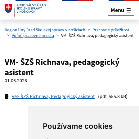
Menu
Preskočiť na hlavný obsah
Regionálny úrad školskej správy v Košiciach
Pracovné príležitosti
Voľné pracovné miesta
VM- ŠZŠ Richnava, pedagogický asistent
VM- ŠZŠ Richnava, pedagogický
asistent
01.06.2026
VM- ŠZŠ Richnava, Pedagogický asistent
(pdf, 555.8 kB)
Používame cookies