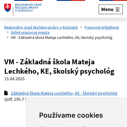
Menu
Preskočiť na hlavný obsah
Regionálny úrad školskej správy v Košiciach
Pracovné príležitosti
Voľné pracovné miesta
VM - Základná škola Mateja Lechkého, KE, školský psychológ
VM - Základná škola Mateja
Lechkého, KE, školský psychológ
15.04.2025
Základná škola Mateja Lechkého, KE - školský psychológ
(pdf, 195.7 kB)
Používame cookies