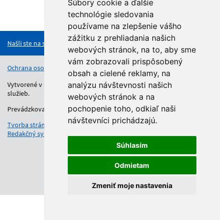
Súbory cookie a ďalšie
technológie sledovania
Hore
používame na zlepšenie vášho
zážitku z prehliadania našich
Našli ste na stránke chybu?
webových stránok, na to, aby sme
vám zobrazovali prispôsobený
Ochrana osobných údajov
Vyhlásenie o prístupnosti
Kontakt
obsah a cielené reklamy, na
Vytvorené v súlade s Jednotným dizajn manuálom elektronických
analýzu návštevnosti našich
služieb.
webových stránok a na
pochopenie toho, odkiaľ naši
Prevádzkovateľom služby je Regionálny úrad školskej správy.
návštevníci prichádzajú.
Tvorba stránok
: Aglo Solutions
Redakčný systém
: SysCom
Súhlasím
Odmietam
Zmeniť moje nastavenia