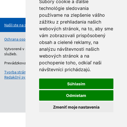
Súbory cookie a ďalšie
technológie sledovania
Hore
používame na zlepšenie vášho
zážitku z prehliadania našich
Našli ste na stránke chybu?
webových stránok, na to, aby sme
vám zobrazovali prispôsobený
Ochrana osobných údajov
Vyhlásenie o prístupnosti
Kontakt
obsah a cielené reklamy, na
Vytvorené v súlade s Jednotným dizajn manuálom elektronických
analýzu návštevnosti našich
služieb.
webových stránok a na
pochopenie toho, odkiaľ naši
Prevádzkovateľom služby je Regionálny úrad školskej správy.
návštevníci prichádzajú.
Tvorba stránok
: Aglo Solutions
Redakčný systém
: SysCom
Súhlasím
Odmietam
Zmeniť moje nastavenia