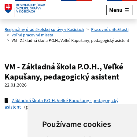
Menu
Preskočiť na hlavný obsah
Regionálny úrad školskej správy v Košiciach
Pracovné príležitosti
Voľné pracovné miesta
VM - Základná škola P.O.H., Veľké Kapušany, pedagogický asistent
VM - Základná škola P.O.H., Veľké
Kapušany, pedagogický asistent
22.01.2026
Základná škola P.O.H. Veľké Kapušany - pedagogický
asistent
(pdf, 221.6 kB)
Používame cookies