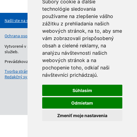
Súbory cookie a ďalšie
Hore
technológie sledovania
používame na zlepšenie vášho
Našli ste na stránke chybu?
zážitku z prehliadania našich
webových stránok, na to, aby sme
Ochrana osobných údajov
Vyhlásenie o prístupnosti
Kontakt
vám zobrazovali prispôsobený
obsah a cielené reklamy, na
Vytvorené v súlade s Jednotným dizajn manuálom elektronických
služieb.
analýzu návštevnosti našich
webových stránok a na
Prevádzkovateľom služby je Regionálny úrad školskej správy.
pochopenie toho, odkiaľ naši
Tvorba stránok
: Aglo Solutions
návštevníci prichádzajú.
Redakčný systém
: SysCom
Súhlasím
Odmietam
Zmeniť moje nastavenia