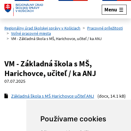
Menu
Preskočiť na hlavný obsah
Regionálny úrad školskej správy v Košiciach
Pracovné príležitosti
Voľné pracovné miesta
VM - Základná škola s MŠ, Harichovce, učiteľ / ka ANJ
VM - Základná škola s MŠ,
Harichovce, učiteľ / ka ANJ
07.07.2025
Základná škola s MŠ Harichovce učiteľ ANJ
(docx, 14.1 kB)
Používame cookies