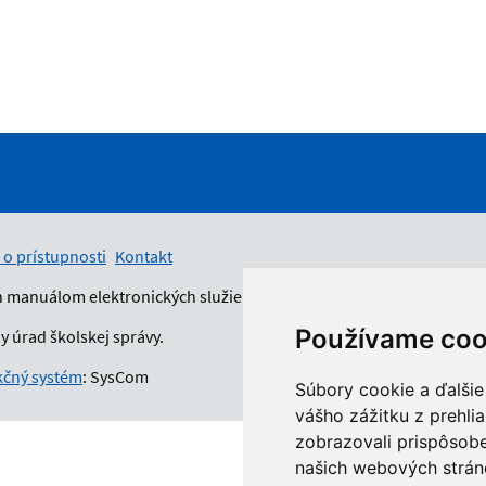
 o prístupnosti
Kontakt
n manuálom elektronických služieb.
Používame coo
 úrad školskej správy.
čný systém
: SysCom
Súbory cookie a ďalšie
vášho zážitku z prehli
zobrazovali prispôsobe
našich webových stráno