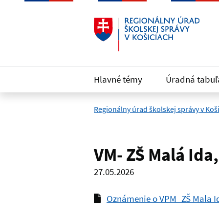
Preskočiť na hlavný obsah
Hlavné témy
Úradná tabuľ
Regionálny úrad školskej správy v Koš
VM- ZŠ Malá Ida
27.05.2026
Oznámenie o VPM_ZŠ Mala I