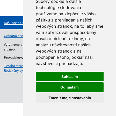
Súbory cookie a ďalšie
technológie sledovania
Hore
používame na zlepšenie vášho
zážitku z prehliadania našich
Našli ste na stránke chybu?
webových stránok, na to, aby sme
vám zobrazovali prispôsobený
Ochrana osobných údajov
Vyhlásenie o prístupnosti
Kontakt
obsah a cielené reklamy, na
Vytvorené v súlade s Jednotným dizajn manuálom elektronických
analýzu návštevnosti našich
služieb.
webových stránok a na
pochopenie toho, odkiaľ naši
Prevádzkovateľom služby je Regionálny úrad školskej správy.
návštevníci prichádzajú.
Tvorba stránok
: Aglo Solutions
Redakčný systém
: SysCom
Súhlasím
Odmietam
Zmeniť moje nastavenia