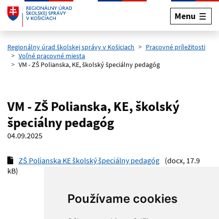
Menu
Preskočiť na hlavný obsah
Regionálny úrad školskej správy v Košiciach
Pracovné príležitosti
Voľné pracovné miesta
VM - ZŠ Polianska, KE, školský špeciálny pedagóg
VM - ZŠ Polianska, KE, školský
špeciálny pedagóg
04.09.2025
ZŠ Polianska KE školský špeciálny pedagóg
(docx, 17.9
kB)
Používame cookies