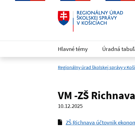
Preskočiť na hlavný obsah
Hlavné témy
Úradná tabuľ
Regionálny úrad školskej správy v Koš
VM -ZŠ Richnava
10.12.2025
ZŠ Richnava účtovnik ekono