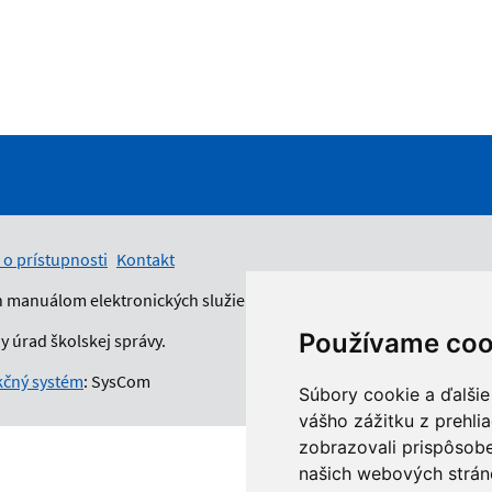
 o prístupnosti
Kontakt
n manuálom elektronických služieb.
Používame coo
 úrad školskej správy.
čný systém
: SysCom
Súbory cookie a ďalšie
vášho zážitku z prehli
zobrazovali prispôsobe
našich webových stráno