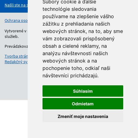
Súbory cookie a ďalšie
Našli ste na stránke chybu?
technológie sledovania
používame na zlepšenie vášho
Ochrana osobných údajov
Vyhlásenie o prístupnosti
Kontakt
zážitku z prehliadania našich
Vytvorené v súlade s Jednotným dizajn manuálom elektronických
webových stránok, na to, aby sme
služieb.
vám zobrazovali prispôsobený
obsah a cielené reklamy, na
Prevádzkovateľom služby je Regionálny úrad školskej správy.
analýzu návštevnosti našich
Tvorba stránok
: Aglo Solutions
webových stránok a na
Redakčný systém
: SysCom
pochopenie toho, odkiaľ naši
návštevníci prichádzajú.
Súhlasím
Odmietam
Zmeniť moje nastavenia