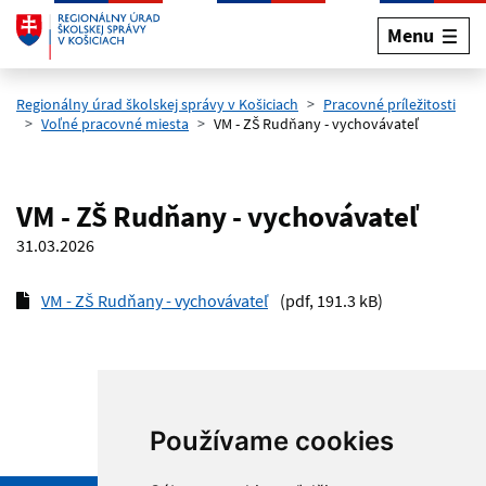
Menu
Preskočiť na hlavný obsah
Regionálny úrad školskej správy v Košiciach
Pracovné príležitosti
Voľné pracovné miesta
VM - ZŠ Rudňany - vychovávateľ
VM - ZŠ Rudňany - vychovávateľ
31.03.2026
VM - ZŠ Rudňany - vychovávateľ
(pdf, 191.3 kB)
Používame cookies
Hore