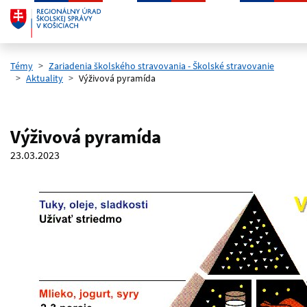
Preskočiť na hlavný obsah
Témy
Zariadenia školského stravovania - Školské stravovanie
Aktuality
Výživová pyramída
Výživová pyramída
23.03.2023