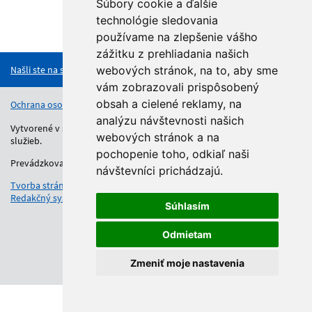
Súbory cookie a ďalšie
technológie sledovania
Hore
používame na zlepšenie vášho
zážitku z prehliadania našich
Našli ste na stránke chybu?
webových stránok, na to, aby sme
vám zobrazovali prispôsobený
obsah a cielené reklamy, na
Ochrana osobných údajov
Vyhlásenie o prístupnosti
Kontakt
analýzu návštevnosti našich
Vytvorené v súlade s Jednotným dizajn manuálom elektronických
webových stránok a na
služieb.
pochopenie toho, odkiaľ naši
Prevádzkovateľom služby je Regionálny úrad školskej správy.
návštevníci prichádzajú.
Tvorba stránok
: Aglo Solutions
Redakčný systém
: SysCom
Súhlasím
Odmietam
Zmeniť moje nastavenia