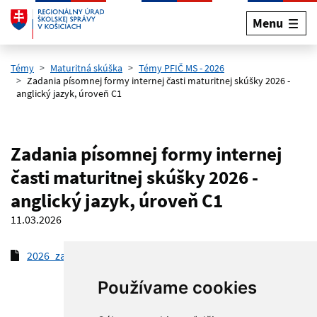
Menu
Preskočiť na hlavný obsah
Témy
Maturitná skúška
Témy PFIČ MS - 2026
Zadania písomnej formy internej časti maturitnej skúšky 2026 -
anglický jazyk, úroveň C1
Zadania písomnej formy internej
časti maturitnej skúšky 2026 -
anglický jazyk, úroveň C1
11.03.2026
2026_zadanie_AJC1_2
(pdf, 126.3 kB)
Používame cookies