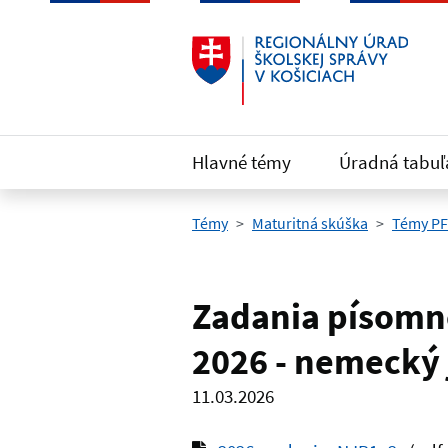
Preskočiť na hlavný obsah
Hlavné témy
Úradná tabuľ
Témy
Maturitná skúška
Témy PF
Zadania písomne
2026 - nemecký 
11.03.2026