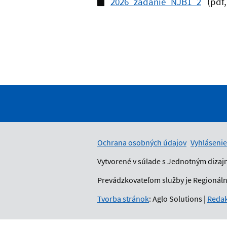
2026_zadanie_NJB1_2
(pdf,
Ochrana osobných údajov
Vyhlásenie
Vytvorené v súlade s Jednotným dizaj
Prevádzkovateľom služby je Regionálny
Tvorba stránok
: Aglo Solutions
|
Redak