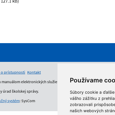
 127.1 kB)
 o prístupnosti
Kontakt
Používame coo
n manuálom elektronických služieb.
 úrad školskej správy.
Súbory cookie a ďalšie
vášho zážitku z prehli
čný systém
: SysCom
zobrazovali prispôsobe
našich webových stráno