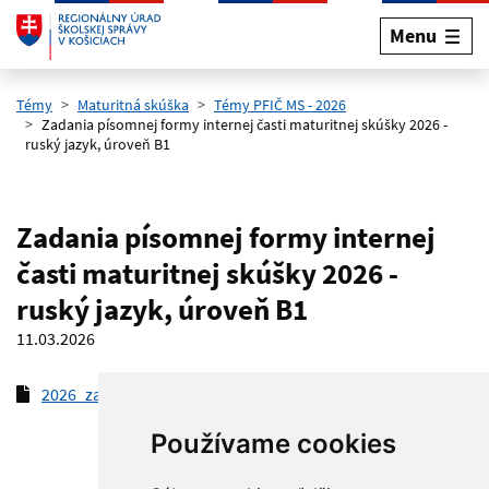
Menu
Preskočiť na hlavný obsah
Témy
Maturitná skúška
Témy PFIČ MS - 2026
Zadania písomnej formy internej časti maturitnej skúšky 2026 -
ruský jazyk, úroveň B1
Zadania písomnej formy internej
časti maturitnej skúšky 2026 -
ruský jazyk, úroveň B1
11.03.2026
2026_zadanie_RJB1_2
(pdf, 130.7 kB)
Používame cookies