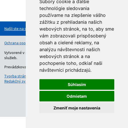
Súbory cookie a ďalšie
technológie sledovania
Hore
používame na zlepšenie vášho
zážitku z prehliadania našich
Našli ste na stránke chybu?
webových stránok, na to, aby sme
vám zobrazovali prispôsobený
obsah a cielené reklamy, na
Ochrana osobných údajov
Vyhlásenie o prístupnosti
Kontakt
analýzu návštevnosti našich
Vytvorené v súlade s Jednotným dizajn manuálom elektronických
webových stránok a na
služieb.
pochopenie toho, odkiaľ naši
Prevádzkovateľom služby je Regionálny úrad školskej správy.
návštevníci prichádzajú.
Tvorba stránok
: Aglo Solutions
Redakčný systém
: SysCom
Súhlasím
Odmietam
Zmeniť moje nastavenia