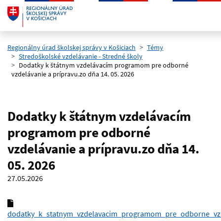
Preskočiť na hlavný obsah
Regionálny úrad školskej správy v Košiciach
Témy
Stredoškolské vzdelávanie - Stredné školy
Dodatky k štátnym vzdelávacím programom pre odborné
vzdelávanie a prípravu.zo dňa 14. 05. 2026
Dodatky k štátnym vzdelávacím
programom pre odborné
vzdelávanie a prípravu.zo dňa 14.
05. 2026
27.05.2026
dodatky_k_statnym_vzdelavacim_programom_pre_odborne_vzd