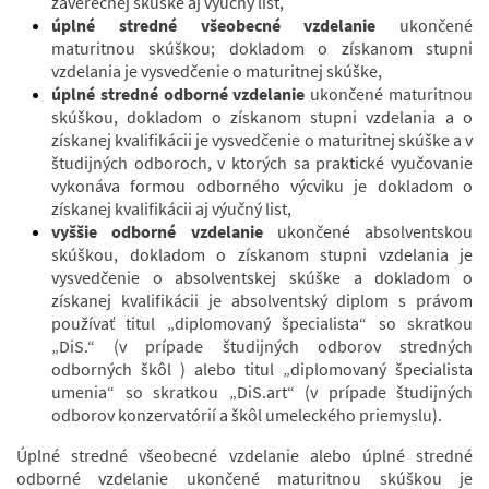
záverečnej skúške aj výučný list,
úplné stredné všeobecné vzdelanie
ukončené
maturitnou skúškou; dokladom o získanom stupni
vzdelania je vysvedčenie o maturitnej skúške,
úplné stredné odborné vzdelanie
ukončené maturitnou
skúškou, dokladom o získanom stupni vzdelania a o
získanej kvalifikácii je vysvedčenie o maturitnej skúške a v
študijných odboroch, v ktorých sa praktické vyučovanie
vykonáva formou odborného výcviku je dokladom o
získanej kvalifikácii aj výučný list,
vyššie odborné vzdelanie
ukončené absolventskou
skúškou, dokladom o získanom stupni vzdelania je
vysvedčenie o absolventskej skúške a dokladom o
získanej kvalifikácii je absolventský diplom s právom
používať titul „diplomovaný špecialista“ so skratkou
„DiS.“ (v prípade študijných odborov stredných
odborných škôl ) alebo titul „diplomovaný špecialista
umenia“ so skratkou „DiS.art“ (v prípade študijných
odborov konzervatórií a škôl umeleckého priemyslu).
Úplné stredné všeobecné vzdelanie alebo úplné stredné
odborné vzdelanie ukončené maturitnou skúškou je