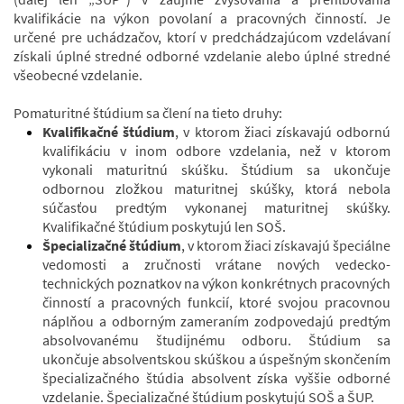
kvalifikácie na výkon povolaní a pracovných činností. Je
určené pre uchádzačov, ktorí v predchádzajúcom vzdelávaní
získali úplné stredné odborné vzdelanie alebo úplné stredné
všeobecné vzdelanie.
Pomaturitné štúdium sa člení na tieto druhy:
Kvalifikačné štúdium
, v ktorom žiaci získavajú odbornú
kvalifikáciu v inom odbore vzdelania, než v ktorom
vykonali maturitnú skúšku. Štúdium sa ukončuje
odbornou zložkou maturitnej skúšky, ktorá nebola
súčasťou predtým vykonanej maturitnej skúšky.
Kvalifikačné štúdium poskytujú len SOŠ.
Špecializačné štúdium
, v ktorom žiaci získavajú špeciálne
vedomosti a zručnosti vrátane nových vedecko-
technických poznatkov na výkon konkrétnych pracovných
činností a pracovných funkcií, ktoré svojou pracovnou
náplňou a odborným zameraním zodpovedajú predtým
absolvovanému študijnému odboru. Štúdium sa
ukončuje absolventskou skúškou a úspešným skončením
špecializačného štúdia absolvent získa vyššie odborné
vzdelanie. Špecializačné štúdium poskytujú SOŠ a ŠUP.