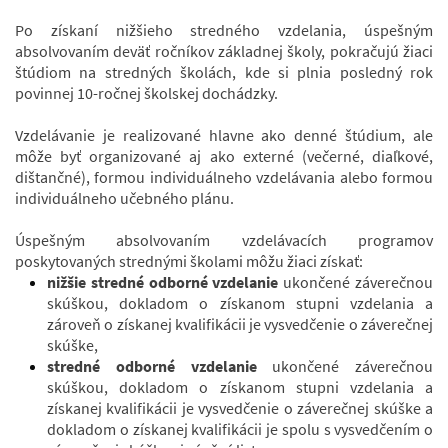
Po získaní nižšieho stredného vzdelania, úspešným
absolvovaním deväť ročníkov základnej školy, pokračujú žiaci
štúdiom na stredných školách, kde si plnia posledný rok
povinnej 10-ročnej školskej dochádzky.
Vzdelávanie je realizované hlavne ako denné štúdium, ale
môže byť organizované aj ako externé (večerné, diaľkové,
dištančné), formou individuálneho vzdelávania alebo formou
individuálneho učebného plánu.
Úspešným absolvovaním vzdelávacích programov
poskytovaných strednými školami môžu žiaci získať:
nižšie stredné odborné vzdelanie
ukončené záverečnou
skúškou, dokladom o získanom stupni vzdelania a
zároveň o získanej kvalifikácii je vysvedčenie o záverečnej
skúške,
stredné odborné vzdelanie
ukončené záverečnou
skúškou, dokladom o získanom stupni vzdelania a
získanej kvalifikácii je vysvedčenie o záverečnej skúške a
dokladom o získanej kvalifikácii je spolu s vysvedčením o