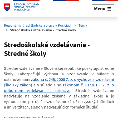
Menu
Preskočiť na hlavný obsah
Regionálny úrad školskej správy v Košiciach
Témy
Stredoškolské vzdelávanie - Stredné školy
Stredoškolské vzdelávanie -
Stredné školy
Stredné vzdelávanie v Slovenskej republike poskytujú stredné
školy. Zabezpečujú výchovu a vzdelávanie v súlade s
ustanoveniami
zákona č. 245/2008 Z. z. o výchove a vzdelávaní
(školský zákon)
a v súlade s so
zákonom č. 61/2015 Z. z. o
odbornom vzdelávaní a príprave
. Stredné vzdelávanie
nadväzuje na vzdelanie získané v základnej škole a je
východiskom pre ďalšie vzdelávanie (či už na vysokých školách
a univerzitách, alebo v nadväzujúcich formách štúdia).