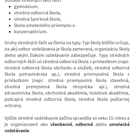
Sústavu stredných škôl tvorí
gymnázium,
stredná odborná škola,
stredná športová škola,
škola umeleckého priemyslu a
konzervatórium.
Druhy stredných škôl sa členia na typy. Typ školy bližšie určuje,
na aký odbor vzdelávania je škola zameraná, organizáciu školy
alebo akým žiakom vzdelávanie zabezpečuje. Typy stredných
odborných škôl sú stredná odborná škola s prívlastkom (napr.
stredná odborná škola obchodu a služieb, stredná odborná
škola potravinárska ap.), stredná priemyselná škola s
prívlastkom (napr. stredná priemyselná škola stavebná,
stredná premyslená škola strojnícka ap.), stredná
zdravotnícka škola, obchodná akadémia, hotelová akadémia,
policajná stredná odborná škola, stredná škola požiarnej
ochrany.
Vyššie stredné vzdelávanie začína spravidla vo veku 15 rokov a
je organizované ako
všeobecné
,
odborné
alebo
umelecké
vzdelávanie
.