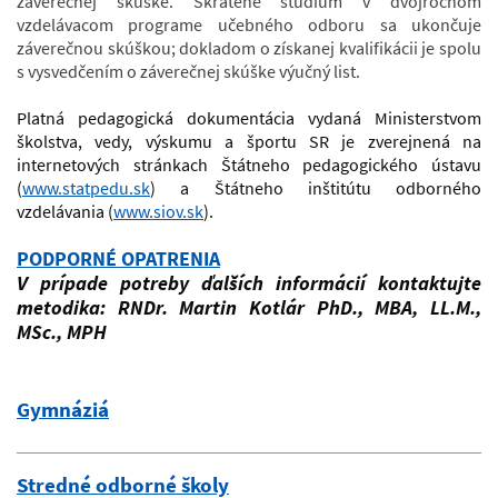
záverečnej skúške. Skrátené štúdium v dvojročnom
vzdelávacom programe učebného odboru sa ukončuje
záverečnou skúškou; dokladom o získanej kvalifikácii je spolu
s vysvedčením o záverečnej skúške výučný list.
Platná pedagogická dokumentácia vydaná Ministerstvom
školstva, vedy, výskumu a športu SR je zverejnená na
internetových stránkach Štátneho pedagogického ústavu
(
www.statpedu.sk
) a Štátneho inštitútu odborného
vzdelávania (
www.siov.sk
).
PODPORNÉ OPATRENIA
V prípade potreby ďalších informácií kontaktujte
metodika: RNDr. Martin Kotlár PhD., MBA, LL.M.,
MSc., MPH
Gymnáziá
Stredné odborné školy