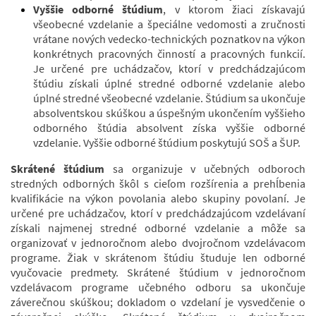
Vyššie odborné štúdium
, v ktorom žiaci získavajú
všeobecné vzdelanie a špeciálne vedomosti a zručnosti
vrátane nových vedecko-technických poznatkov na výkon
konkrétnych pracovných činností a pracovných funkcií.
Je určené pre uchádzačov, ktorí v predchádzajúcom
štúdiu získali úplné stredné odborné vzdelanie alebo
úplné stredné všeobecné vzdelanie. Štúdium sa ukončuje
absolventskou skúškou a úspešným ukončením vyššieho
odborného štúdia absolvent získa vyššie odborné
vzdelanie. Vyššie odborné štúdium poskytujú SOŠ a ŠUP.
Skrátené štúdium
sa organizuje v učebných odboroch
stredných odborných škôl s cieľom rozšírenia a prehĺbenia
kvalifikácie na výkon povolania alebo skupiny povolaní. Je
určené pre uchádzačov, ktorí v predchádzajúcom vzdelávaní
získali najmenej stredné odborné vzdelanie a môže sa
organizovať v jednoročnom alebo dvojročnom vzdelávacom
programe. Žiak v skrátenom štúdiu študuje len odborné
vyučovacie predmety. Skrátené štúdium v jednoročnom
vzdelávacom programe učebného odboru sa ukončuje
záverečnou skúškou; dokladom o vzdelaní je vysvedčenie o