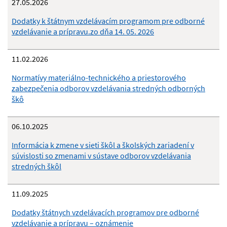
27.05.2026
Dodatky k štátnym vzdelávacím programom pre odborné
vzdelávanie a prípravu.zo dňa 14. 05. 2026
11.02.2026
Normatívy materiálno-technického a priestorového
zabezpečenia odborov vzdelávania stredných odborných
škô
06.10.2025
Informácia k zmene v sieti škôl a školských zariadení v
súvislosti so zmenami v sústave odborov vzdelávania
stredných škôl
11.09.2025
Dodatky štátnych vzdelávacích programov pre odborné
vzdelávanie a prípravu – oznámenie