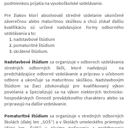
podmienkou prijatia na vysokoškolské vzdelávanie.
Pre žiakov ktorí absolvovali stredné vzdelanie ukončené
záverečnou alebo maturitnou skúškou a chcú získať ďalšiu
kvalifikáciu sú určené nadväzujúce formy odborného
vzdelávania a to:
nadstavbové štúdium
pomaturitné štúdium
skrátené štúdium.
Nadstavbové štúdium
sa organizuje v odboroch vzdelávania
stredných odborných škôl, ktoré nadväzujú na
predchádzajúce odborné vzdelávanie a prípravu v učebnom
odbore a ukončuje sa maturitnou skúškou. Nadstavbovým
štúdiom sa žiaci zdokonaľujú pre kvalifikovaný výkon
povolania a špecializujú sa na výkon niektorých technicko-
hospodárskych činností prevádzkového charakteru alebo sa
pripravujú na ďalšie vzdelávanie.
Pomaturitné štúdium
sa organizuje v stredných odborných
školách (ďalej len „SOŠ“) a v školách umeleckého priemyslu
(ďalej len „ŠUP“) v záujme zvyšovania a prehlbovania