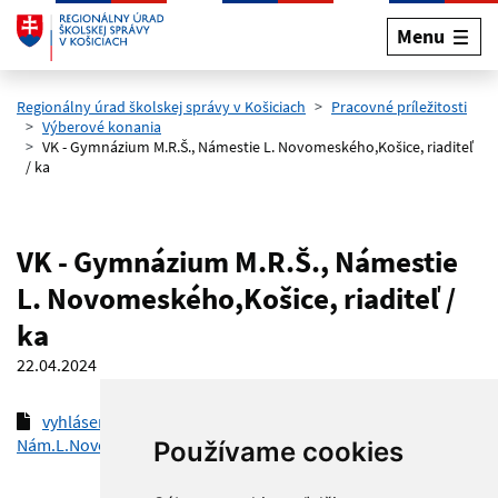
Menu
Preskočiť na hlavný obsah
Regionálny úrad školskej správy v Košiciach
Pracovné príležitosti
Výberové konania
VK - Gymnázium M.R.Š., Námestie L. Novomeského,Košice, riaditeľ
/ ka
VK - Gymnázium M.R.Š., Námestie
L. Novomeského,Košice, riaditeľ /
ka
22.04.2024
vyhlásenie výberového konania Gymnázium MRŠ,
Nám.L.Novomeského 4, Košice
(pdf, 122.6 kB)
Používame cookies