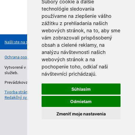
Súbory cookie a ďalšie
technológie sledovania
používame na zlepšenie vášho
zážitku z prehliadania našich
Hore
webových stránok, na to, aby sme
vám zobrazovali prispôsobený
Našli ste na stránke chybu?
obsah a cielené reklamy, na
analýzu návštevnosti našich
Ochrana osobných údajov
Vyhlásenie o prístupnosti
Kontakt
webových stránok a na
pochopenie toho, odkiaľ naši
Vytvorené v súlade s Jednotným dizajn manuálom elektronických
služieb.
návštevníci prichádzajú.
Prevádzkovateľom služby je Regionálny úrad školskej správy.
Súhlasím
Tvorba stránok
: Aglo Solutions
Redakčný systém
: SysCom
Odmietam
Zmeniť moje nastavenia