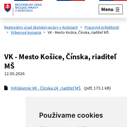
Menu
Preskočiť na hlavný obsah
Regionálny úrad školskej správy v Košiciach
Pracovné príležitosti
Výberové konania
VK - Mesto Košice, Čínska, riaditeľ MŠ
VK - Mesto Košice, Čínska, riaditeľ
MŠ
12.05.2026
Vyhlásenie VK - Čínska 24_riaditeľ MŠ
(pdf, 173.1 kB)
Používame cookies