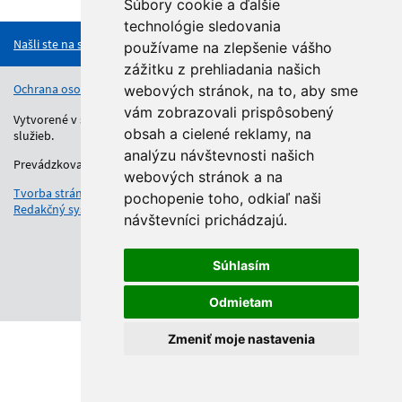
Hore
Súbory cookie a ďalšie
technológie sledovania
Našli ste na stránke chybu?
používame na zlepšenie vášho
zážitku z prehliadania našich
Ochrana osobných údajov
Vyhlásenie o prístupnosti
Kontakt
webových stránok, na to, aby sme
vám zobrazovali prispôsobený
Vytvorené v súlade s Jednotným dizajn manuálom elektronických
obsah a cielené reklamy, na
služieb.
analýzu návštevnosti našich
Prevádzkovateľom služby je Regionálny úrad školskej správy.
webových stránok a na
Tvorba stránok
: Aglo Solutions
pochopenie toho, odkiaľ naši
Redakčný systém
: SysCom
návštevníci prichádzajú.
Súhlasím
Odmietam
Zmeniť moje nastavenia