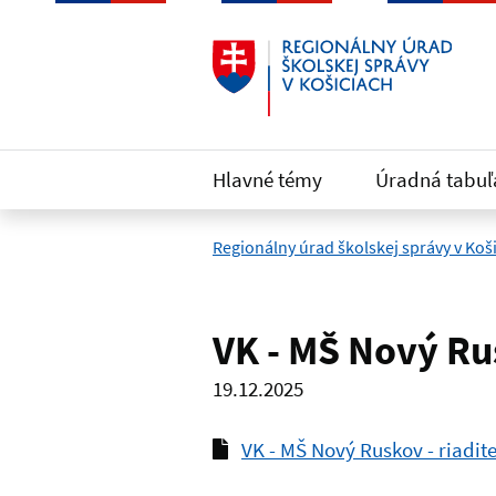
Preskočiť na hlavný obsah
Hlavné témy
Úradná tabuľ
Regionálny úrad školskej správy v Koš
VK - MŠ Nový Rus
19.12.2025
VK - MŠ Nový Ruskov - riadite