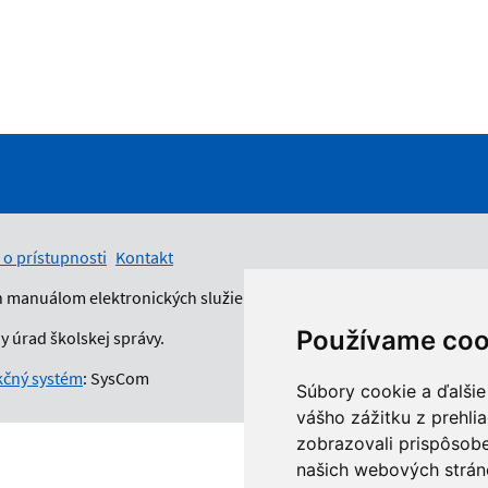
 o prístupnosti
Kontakt
n manuálom elektronických služieb.
Používame coo
 úrad školskej správy.
čný systém
: SysCom
Súbory cookie a ďalšie
vášho zážitku z prehli
zobrazovali prispôsobe
našich webových stráno