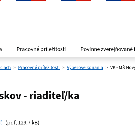
a
Pracovné príležitosti
Povinne zverejňované 
iciach
Pracovné príležitosti
Výberové konania
VK - MŠ Nový
kov - riaditeľ/ka
ľ
(pdf, 129.7 kB)