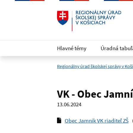
Preskočiť na hlavný obsah
Hlavné témy
Úradná tabuľ
Regionálny úrad školskej správy v Koš
VK - Obec Jamník
13.06.2024
Obec Jamnik VK riaditeľ ZŠ