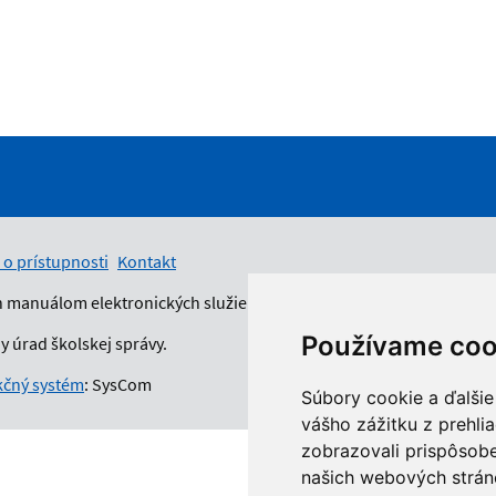
 o prístupnosti
Kontakt
n manuálom elektronických služieb.
Používame coo
 úrad školskej správy.
čný systém
: SysCom
Súbory cookie a ďalšie
vášho zážitku z prehli
zobrazovali prispôsobe
našich webových stráno