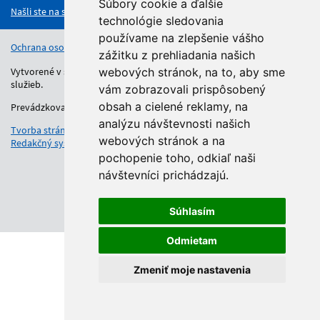
Súbory cookie a ďalšie
Našli ste na stránke chybu?
technológie sledovania
používame na zlepšenie vášho
Ochrana osobných údajov
Vyhlásenie o prístupnosti
Kontakt
zážitku z prehliadania našich
Vytvorené v súlade s Jednotným dizajn manuálom elektronických
webových stránok, na to, aby sme
služieb.
vám zobrazovali prispôsobený
obsah a cielené reklamy, na
Prevádzkovateľom služby je Regionálny úrad školskej správy.
analýzu návštevnosti našich
Tvorba stránok
: Aglo Solutions
webových stránok a na
Redakčný systém
: SysCom
pochopenie toho, odkiaľ naši
návštevníci prichádzajú.
Súhlasím
Odmietam
Zmeniť moje nastavenia