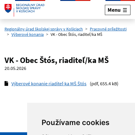
Menu
Preskočiť na hlavný obsah
Regionálny úrad školskej správy v Košiciach
Pracovné príležitosti
Výberové konania
VK - Obec Štós, riaditeľ/ka MŠ
VK - Obec Štós, riaditeľ/ka MŠ
20.05.2026
Výberové konanie riaditeľ-ka MŠ Štós
(pdf, 655.4 kB)
Používame cookies
Hore