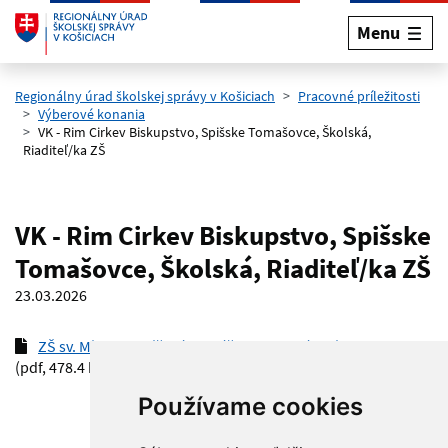
Menu
Preskočiť na hlavný obsah
Regionálny úrad školskej správy v Košiciach
Pracovné príležitosti
Výberové konania
VK - Rim Cirkev Biskupstvo, Spišske Tomašovce, Školská,
Riaditeľ/ka ZŠ
VK - Rim Cirkev Biskupstvo, Spišske
Tomašovce, Školská, Riaditeľ/ka ZŠ
23.03.2026
ZŠ sv. Michala Spišské Tomášovce - vyhlásenie VK 2026
(pdf, 478.4 kB)
Používame cookies