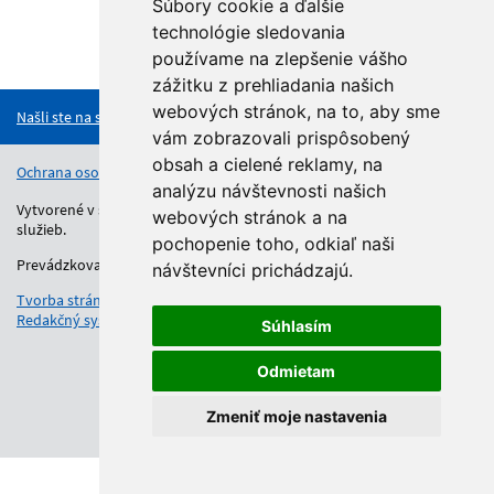
Súbory cookie a ďalšie
technológie sledovania
používame na zlepšenie vášho
Hore
zážitku z prehliadania našich
webových stránok, na to, aby sme
Našli ste na stránke chybu?
vám zobrazovali prispôsobený
obsah a cielené reklamy, na
Ochrana osobných údajov
Vyhlásenie o prístupnosti
Kontakt
analýzu návštevnosti našich
Vytvorené v súlade s Jednotným dizajn manuálom elektronických
webových stránok a na
služieb.
pochopenie toho, odkiaľ naši
Prevádzkovateľom služby je Regionálny úrad školskej správy.
návštevníci prichádzajú.
Tvorba stránok
: Aglo Solutions
Redakčný systém
: SysCom
Súhlasím
Odmietam
Zmeniť moje nastavenia