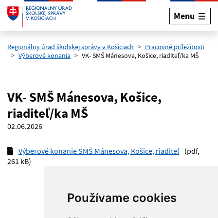
Menu
Preskočiť na hlavný obsah
Regionálny úrad školskej správy v Košiciach
Pracovné príležitosti
Výberové konania
VK- SMŠ Mánesova, Košice, riaditeľ/ka MŠ
VK- SMŠ Mánesova, Košice,
riaditeľ/ka MŠ
02.06.2026
Výberové konanie SMŠ Mánesova, Košice, riaditeľ
(pdf,
261 kB)
Používame cookies