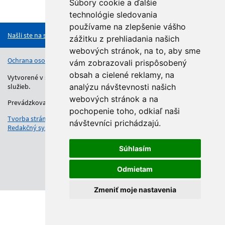
Súbory cookie a ďalšie
Hore
technológie sledovania
používame na zlepšenie vášho
Našli ste na stránke chybu?
zážitku z prehliadania našich
webových stránok, na to, aby sme
Ochrana osobných údajov
Vyhlásenie o prístupnosti
Kontakt
vám zobrazovali prispôsobený
obsah a cielené reklamy, na
Vytvorené v súlade s Jednotným dizajn manuálom elektronických
služieb.
analýzu návštevnosti našich
webových stránok a na
Prevádzkovateľom služby je Regionálny úrad školskej správy.
pochopenie toho, odkiaľ naši
Tvorba stránok
: Aglo Solutions
návštevníci prichádzajú.
Redakčný systém
: SysCom
Súhlasím
Odmietam
Zmeniť moje nastavenia