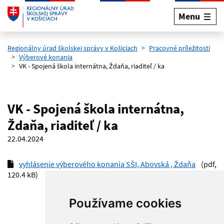
Menu
Preskočiť na hlavný obsah
Regionálny úrad školskej správy v Košiciach
Pracovné príležitosti
Výberové konania
VK - Spojená škola internátna, Ždaňa, riaditeľ / ka
VK - Spojená škola internátna,
Ždaňa, riaditeľ / ka
22.04.2024
vyhlásenie výberového konania SŠI, Abovská , Ždaňa
(pdf,
120.4 kB)
Používame cookies