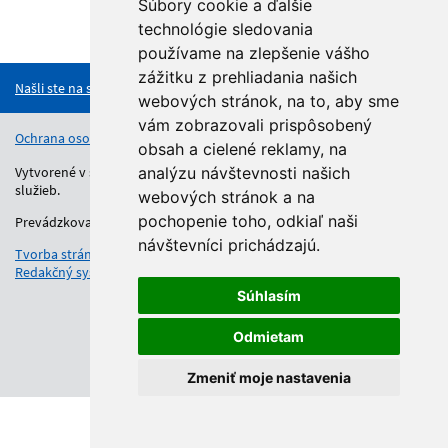
Súbory cookie a ďalšie
technológie sledovania
Hore
používame na zlepšenie vášho
zážitku z prehliadania našich
Našli ste na stránke chybu?
webových stránok, na to, aby sme
vám zobrazovali prispôsobený
Ochrana osobných údajov
Vyhlásenie o prístupnosti
Kontakt
obsah a cielené reklamy, na
Vytvorené v súlade s Jednotným dizajn manuálom elektronických
analýzu návštevnosti našich
služieb.
webových stránok a na
pochopenie toho, odkiaľ naši
Prevádzkovateľom služby je Regionálny úrad školskej správy.
návštevníci prichádzajú.
Tvorba stránok
: Aglo Solutions
Redakčný systém
: SysCom
Súhlasím
Odmietam
Zmeniť moje nastavenia