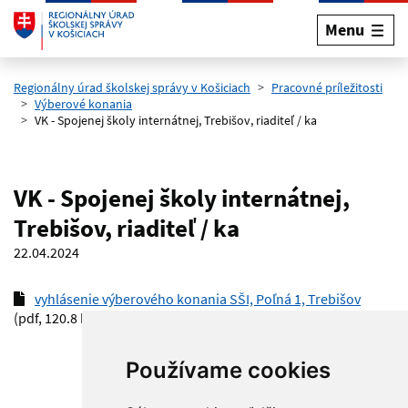
Menu
Preskočiť na hlavný obsah
Regionálny úrad školskej správy v Košiciach
Pracovné príležitosti
Výberové konania
VK - Spojenej školy internátnej, Trebišov, riaditeľ / ka
VK - Spojenej školy internátnej,
Trebišov, riaditeľ / ka
22.04.2024
vyhlásenie výberového konania SŠI, Poľná 1, Trebišov
(pdf, 120.8 kB)
Používame cookies