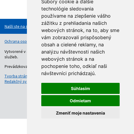
Súbory cookie a ďalšie
technológie sledovania
Hore
používame na zlepšenie vášho
zážitku z prehliadania našich
Našli ste na stránke chybu?
webových stránok, na to, aby sme
vám zobrazovali prispôsobený
Ochrana osobných údajov
Vyhlásenie o prístupnosti
Kontakt
obsah a cielené reklamy, na
Vytvorené v súlade s Jednotným dizajn manuálom elektronických
analýzu návštevnosti našich
služieb.
webových stránok a na
pochopenie toho, odkiaľ naši
Prevádzkovateľom služby je Regionálny úrad školskej správy.
návštevníci prichádzajú.
Tvorba stránok
: Aglo Solutions
Redakčný systém
: SysCom
Súhlasím
Odmietam
Zmeniť moje nastavenia