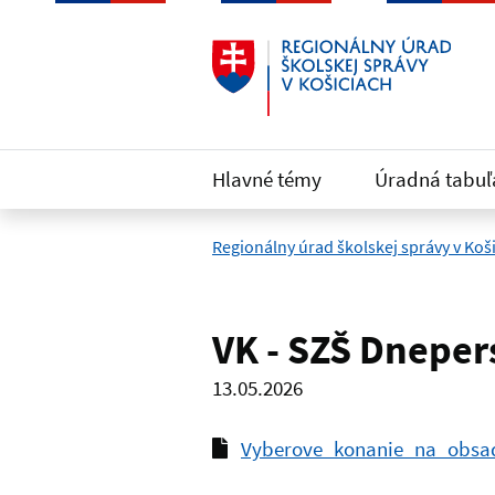
Preskočiť na hlavný obsah
Hlavné témy
Úradná tabuľ
Regionálny úrad školskej správy v Koš
VK - SZŠ Dnepers
13.05.2026
Vyberove_konanie_na_obsad