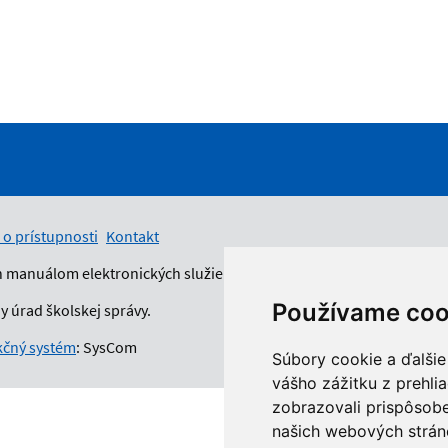
 o prístupnosti
Kontakt
n manuálom elektronických služieb.
Používame coo
 úrad školskej správy.
čný systém
: SysCom
Súbory cookie a ďalšie
vášho zážitku z prehli
zobrazovali prispôsobe
našich webových stráno