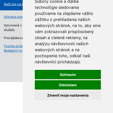
Súbory cookie a ďalšie
Našli ste na stránke chybu?
technológie sledovania
používame na zlepšenie vášho
Ochrana osobných údajov
Vyhlásenie o prístupnosti
Kontakt
zážitku z prehliadania našich
Vytvorené v súlade s Jednotným dizajn manuálom elektronických
webových stránok, na to, aby sme
služieb.
vám zobrazovali prispôsobený
obsah a cielené reklamy, na
Prevádzkovateľom služby je Regionálny úrad školskej správy.
analýzu návštevnosti našich
Tvorba stránok
: Aglo Solutions
webových stránok a na
Redakčný systém
: SysCom
pochopenie toho, odkiaľ naši
návštevníci prichádzajú.
Súhlasím
Odmietam
Zmeniť moje nastavenia