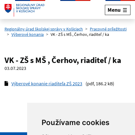
Menu
Preskočiť na hlavný obsah
Regionálny úrad školskej správy v Košiciach
Pracovné príležitosti
Výberové konania
VK - ZŠ s MŠ , Čerhov, riaditeľ / ka
VK - ZŠ s MŠ , Čerhov, riaditeľ / ka
03.07.2023
Výberové konanie riaditeľa ZŠ 2023
(pdf, 186.2 kB)
Používame cookies
Hore