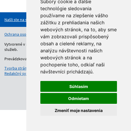
Súbory cookie a ďalšie
Hore
technológie sledovania
používame na zlepšenie vášho
Našli ste na stránke chybu?
zážitku z prehliadania našich
webových stránok, na to, aby sme
Ochrana osobných údajov
Vyhlásenie o prístupnosti
Kontakt
vám zobrazovali prispôsobený
obsah a cielené reklamy, na
Vytvorené v súlade s Jednotným dizajn manuálom elektronických
služieb.
analýzu návštevnosti našich
webových stránok a na
Prevádzkovateľom služby je Regionálny úrad školskej správy.
pochopenie toho, odkiaľ naši
Tvorba stránok
: Aglo Solutions
návštevníci prichádzajú.
Redakčný systém
: SysCom
Súhlasím
Odmietam
Zmeniť moje nastavenia