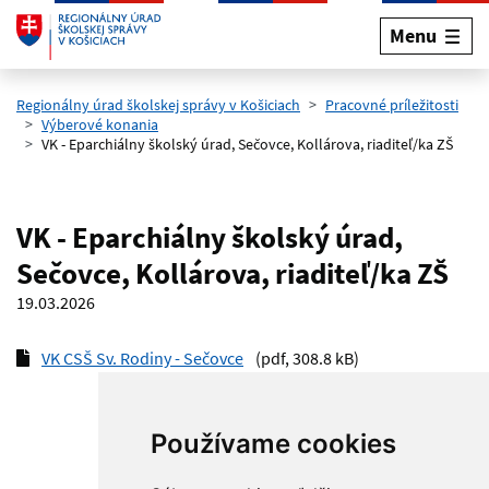
Menu
Preskočiť na hlavný obsah
Regionálny úrad školskej správy v Košiciach
Pracovné príležitosti
Výberové konania
VK - Eparchiálny školský úrad, Sečovce, Kollárova, riaditeľ/ka ZŠ
VK - Eparchiálny školský úrad,
Sečovce, Kollárova, riaditeľ/ka ZŠ
19.03.2026
VK CSŠ Sv. Rodiny - Sečovce
(pdf, 308.8 kB)
Používame cookies